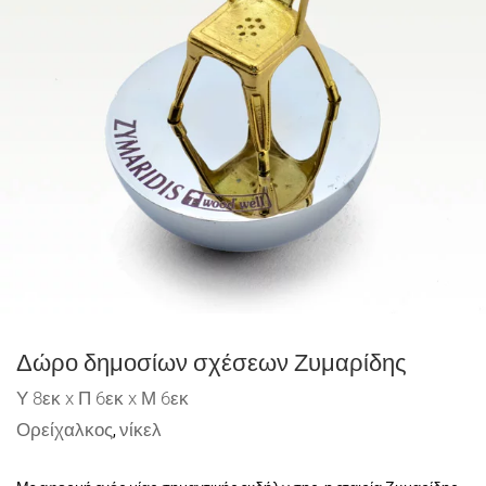
Δώρο δημοσίων σχέσεων Ζυμαρίδης
Υ 8εκ x Π 6εκ x Μ 6εκ
Ορείχαλκος
νίκελ
,