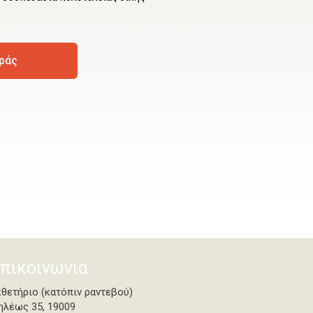
ράς
πικοινωνια
κθετήριο (κατόπιν ραντεβού)
ηλέως 35, 19009