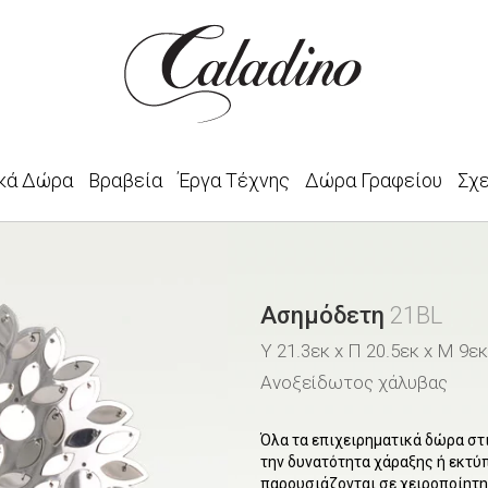
κά Δώρα
Βραβεία
Έργα Τέχνης
Δώρα Γραφείου
Σχ
Ασημόδετη
21BL
Υ 21.3εκ x Π 20.5εκ x Μ 9εκ
Ανοξείδωτος χάλυβας
Όλα τα επιχειρηματικά δώρα στ
την δυνατότητα χάραξης ή εκτύ
παρουσιάζονται σε χειροποίητη