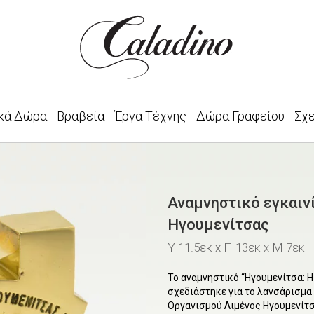
κά Δώρα
Βραβεία
Έργα Τέχνης
Δώρα Γραφείου
Σχ
Αναμνηστικό εγκαιν
Ηγουμενίτσας
Υ 11.5εκ x Π 13εκ x Μ 7εκ
Το αναμνηστικό “Ηγουμενίτσα: Η
σχεδιάστηκε για το λανσάρισμα
Οργανισμού Λιμένος Ηγουμενίτσ