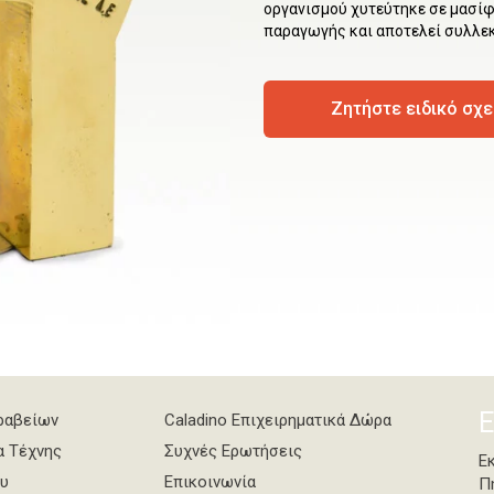
οργανισμού χυτεύτηκε σε μασίφ
παραγωγής και αποτελεί συλλεκ
Ζητήστε ειδικό σχ
Ε
ραβείων
Caladino Επιχειρηματικά Δώρα
α Τέχνης
Συχνές Ερωτήσεις
Ε
υ
Επικοινωνία
Π