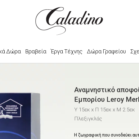
κά Δώρα
Βραβεία
Έργα Τέχνης
Δώρα Γραφείου
Σχ
Αναμνηστικό αποφο
Εμπορίου Leroy Merl
Υ 15εκ x Π 15εκ x Μ 2.5εκ
Πλεξιγκλάς
Η ζωγραφική που συνοδεύει αυτ