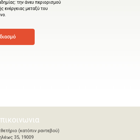
δημίας: την άνευ περιορισμού
ς ενέργειας μεταξύ του
νο.
εδιασμό
πικοινωνια
κθετήριο (κατόπιν ραντεβού)
ηλέως 35, 19009