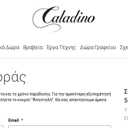
κά Δώρα
Βραβεία
Έργα Τέχνης
Δώρα Γραφείου
Σχ
οράς
Σ
ητα και το χρόνο παράδοσης. Για την αμεσότερη εξυπηρέτησή
5
ατήστε το κουμπί “Αποστολή”. Θα σας απαντήσουμε άμεσα
Υ
Ε
Email
*