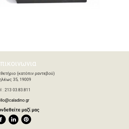
πικοινωνια
κθετήριο (κατόπιν ραντεβού)
ηλέως 35, 19009
l : 213 03.83.811
llo@caladino.gr
υνδεθείτε μαζί μας