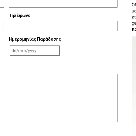
Ό
μ
Τηλέφωνο
ε
χ
π
Ημερομηνίας Παράδοσης