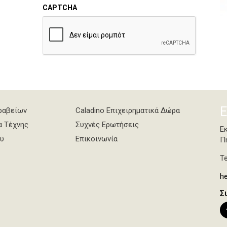
CAPTCHA
Ε
ραβείων
Caladino Επιχειρηματικά Δώρα
α Τέχνης
Συχνές Ερωτήσεις
Ε
υ
Επικοινωνία
Π
Te
he
Σ