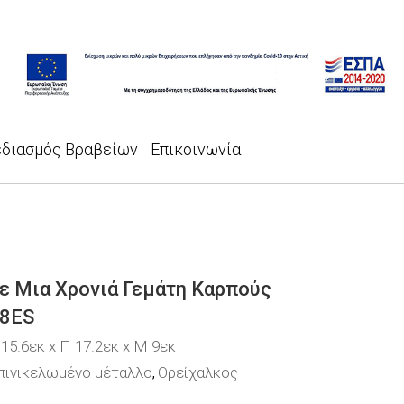
εδιασμός Βραβείων
Επικοινωνία
ε Μια Χρονιά Γεμάτη Καρπούς
8ES
 15.6εκ x Π 17.2εκ x Μ 9εκ
πινικελωμένο μέταλλο
Ορείχαλκος
,