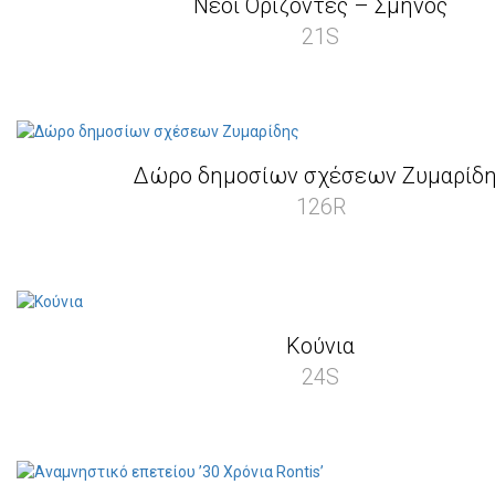
Νέοι Ορίζοντες – Σμήνος
21S
Δώρο δημοσίων σχέσεων Ζυμαρίδ
126R
Κούνια
24S