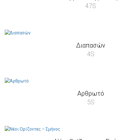
47S
Διαπασών
4S
Αρθρωτό
5S