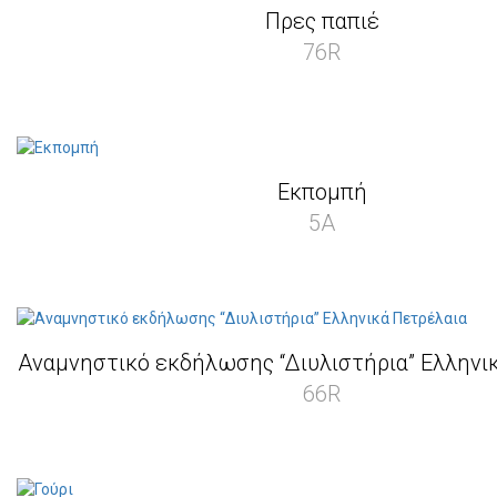
Πρες παπιέ
76R
Εκπομπή
5A
Αναμνηστικό εκδήλωσης “Διυλιστήρια” Ελληνι
66R