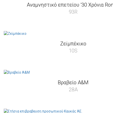
Αναμνηστικό επετείου ’30 Χρόνια Ront
93R
Ζεϊμπέκικο
10S
Βραβείο A&M
28A