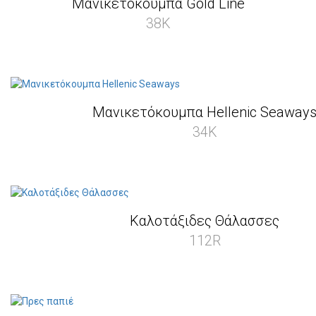
Μανικετόκουμπα Gold Line
38K
Μανικετόκουμπα Hellenic Seaway
34K
Καλοτάξιδες Θάλασσες
112R